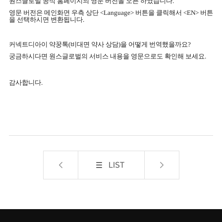
원스글로벌 공식 홈페이지의 영문 버전을 오픈 하였습니다
.
영문 버전은 메인화면 우측 상단
<Language>
버튼을 클릭해서
<EN>
버튼
을 선택하시면 변환됩니다
.
커넥트디아이 약꿍톡
(
비대면 약사 상담
)
을 어떻게 번역했을까요
?
궁금하시다면 원스글로벌의 서비스 내용을 영문으로도 확인해 보세요
.
감사합니다
.
LIST