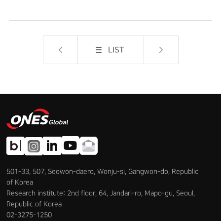
LIST
501-33, 507, Seowon-daero, Wonju-si, Gangwon-do, Republic
of Korea
Research institute: 2nd floor, 64, Jandari-ro, Mapo-gu, Seoul,
Republic of Korea
02-3275-1250