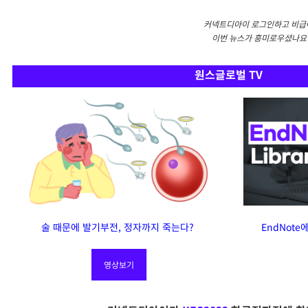
커넥트디아이 로그인하고 비
이번 뉴스가 흥미로우셨나요?
원스글로벌 TV
술 때문에 발기부전, 정자까지 죽는다?
EndNote
영상보기