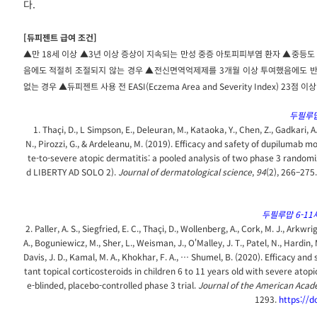
다.
[듀피젠트 급여 조건]
▲만 18세 이상 ▲3년 이상 증상이 지속되는 만성 중증 아토피피부염 환자 ▲중등도
음에도 적절히 조절되지 않는 경우 ▲전신면역억제제를 3개월 이상 투여했음에도 반
없는 경우 ▲듀피젠트 사용 전 EASI(
Eczema Area and Severity Index)
23점 이상
두필루맙
1. Thaçi, D., L Simpson, E., Deleuran, M., Kataoka, Y., Chen, Z., Gadkari, A
N., Pirozzi, G., & Ardeleanu, M. (2019). Efficacy and safety of dupilumab
te-to-severe atopic dermatitis: a pooled analysis of two phase 3 random
d LIBERTY AD SOLO 2).
Journal of dermatological science
,
94
(2), 266–275.
두필루맙 6-11
2. Paller, A. S., Siegfried, E. C., Thaçi, D., Wollenberg, A., Cork, M. J., Arkw
A., Boguniewicz, M., Sher, L., Weisman, J., O'Malley, J. T., Patel, N., Hardin,
Davis, J. D., Kamal, M. A., Khokhar, F. A., … Shumel, B. (2020). Efficacy an
tant topical corticosteroids in children 6 to 11 years old with severe atop
e-blinded, placebo-controlled phase 3 trial.
Journal of the American Aca
1293.
https://d