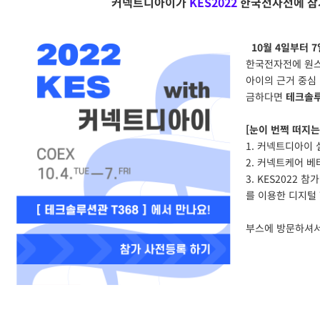
커넥트디아이가
KES2022
한국전자전에 참
10월 4일부터 7
한국전자전에 원
아이의 근거 중심
금하다면
테크솔루
[눈이 번쩍 떠지는
1. 커넥트디아이 
2. 커넥트케어 
3. KES2022
를 이용한 디지털
부스에 방문하셔서