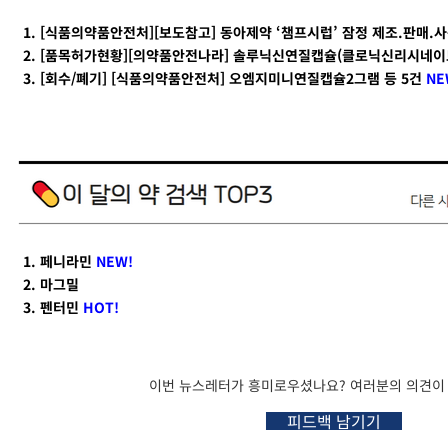
1. [식품의약품안전처][보도참고] 동아제약 ‘챔프시럽’ 잠정 제조.판매.
2. [품목허가현황][의약품안전나라] 솔루닉신연질캡슐(클로닉신리시네이트
3. [회수/폐기] [식품의약품안전처] 오엠지미니연질캡슐2그램 등 5건
NE
1. 페니라민
NEW!
2. 마그밀
3. 펜터민
HOT!
이번 뉴스레터가 흥미로우셨나요? 여러분의 의견이
피드백 남기기