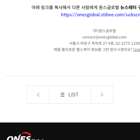
아래 링크를 복사해서 다른 사람에게 원스글로벌
뉴스레터 
https://onesglobal.stibee.com/subscr
(주)원스글로벌
contact@onesglobal.com
서울시 마포구 독막로 27 4층, 02-3275-1250
매월 흥미로운 헬스케어 정보를 그만 받으시겠어요?
Uns
LIST