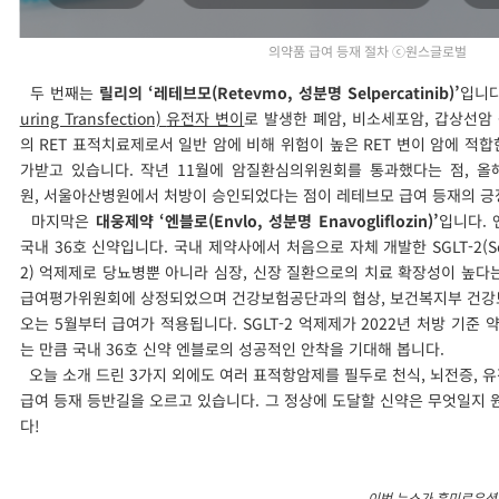
의약품 급여 등재 절차 ⓒ원스글로벌
두 번째는
릴리의 ‘레테브모(Retevmo, 성분명 Selpercatinib)’
입니다
uring Transfection)
유전자 변이
로 발생한 폐암, 비소세포암, 갑상선암
의 RET 표적치료제로서 일반 암에 비해 위험이 높은 RET 변이 암에 적
가받고 있습니다. 작년 11월에 암질환심의위원회를 통과했다는 점, 올
원, 서울아산병원에서 처방이 승인되었다는 점이 레테브모 급여 등재의 긍
마지막은
대웅제약 ‘엔블로(Envlo, 성분명 Enavogliflozin)’
입니다.
국내 36호 신약입니다. 국내 제약사에서 처음으로 자체 개발한 SGLT-2(Sodium
2) 억제제로 당뇨병뿐 아니라 심장, 신장 질환으로의 치료 확장성이 높다는
급여평가위원회에 상정되었으며 건강보험공단과의 협상, 보건복지부 건
오는 5월부터 급여가 적용됩니다. SGLT-2 억제제가 2022년 처방 기준 
는 만큼 국내 36호 신약 엔블로의 성공적인 안착을 기대해 봅니다.
오늘 소개 드린 3가지 외에도 여러 표적항암제를 필두로 천식, 뇌전증, 
급여 등재 등반길을 오르고 있습니다. 그 정상에 도달할 신약은 무엇일지
다!
이번 뉴스가 흥미로우셨